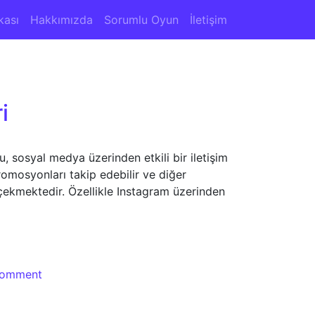
ikası
Hakkımızda
Sorumlu Oyun
İletişim
i
 sosyal medya üzerinden etkili bir iletişim
 promosyonları takip edebilir ve diğer
t çekmektedir. Özellikle Instagram üzerinden
on Hedefbet Instagram Son Yılın En İyi Bahis Stratej
comment