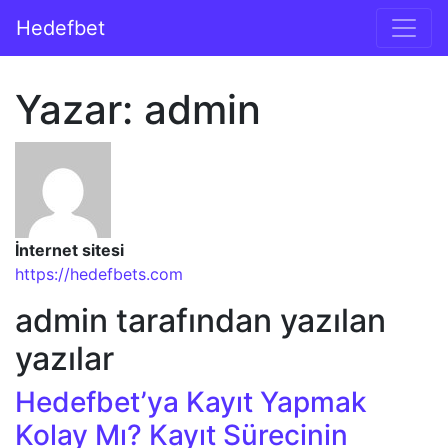
İçeriğe geç
Hedefbet
Ana gezinti
Yazar:
admin
İnternet sitesi
https://hedefbets.com
admin tarafından yazılan
yazılar
Hedefbet’ya Kayıt Yapmak
Kolay Mı? Kayıt Sürecinin