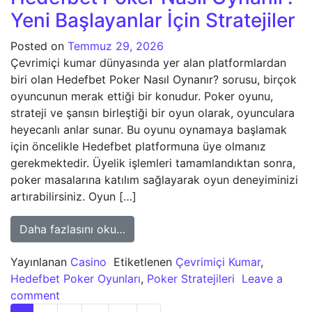
Yeni Başlayanlar İçin Stratejiler
Posted on
Temmuz 29, 2026
Çevrimiçi kumar dünyasında yer alan platformlardan
biri olan Hedefbet Poker Nasıl Oynanır? sorusu, birçok
oyuncunun merak ettiği bir konudur. Poker oyunu,
strateji ve şansın birleştiği bir oyun olarak, oyunculara
heyecanlı anlar sunar. Bu oyunu oynamaya başlamak
için öncelikle Hedefbet platformuna üye olmanız
gerekmektedir. Üyelik işlemleri tamamlandıktan sonra,
poker masalarına katılım sağlayarak oyun deneyiminizi
artırabilirsiniz. Oyun […]
from Hedefbet Poker Nasıl Oynanır? 
Daha fazlasını oku…
Yayınlanan
Casino
Etiketlenen
Çevrimiçi Kumar
,
Hedefbet Poker Oyunları
,
Poker Stratejileri
Leave a
on Hedefbet Poker Nasıl Oynanır? Yeni Başlayanla
comment