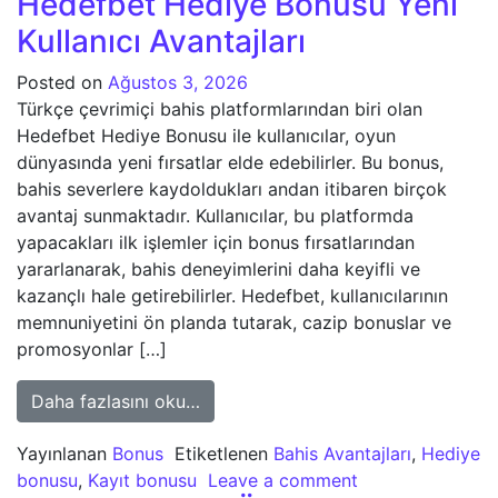
Hedefbet Hediye Bonusu Yeni
Kullanıcı Avantajları
Posted on
Ağustos 3, 2026
Türkçe çevrimiçi bahis platformlarından biri olan
Hedefbet Hediye Bonusu ile kullanıcılar, oyun
dünyasında yeni fırsatlar elde edebilirler. Bu bonus,
bahis severlere kaydoldukları andan itibaren birçok
avantaj sunmaktadır. Kullanıcılar, bu platformda
yapacakları ilk işlemler için bonus fırsatlarından
yararlanarak, bahis deneyimlerini daha keyifli ve
kazançlı hale getirebilirler. Hedefbet, kullanıcılarının
memnuniyetini ön planda tutarak, cazip bonuslar ve
promosyonlar […]
from Hedefbet Hediye Bonusu Yeni K
Daha fazlasını oku…
Yayınlanan
Bonus
Etiketlenen
Bahis Avantajları
,
Hediye
on Hedefbet Hedi
bonusu
,
Kayıt bonusu
Leave a comment