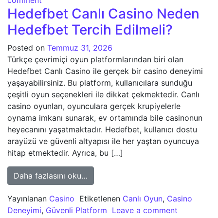
comment
Hedefbet Canlı Casino Neden
Hedefbet Tercih Edilmeli?
Posted on
Temmuz 31, 2026
Türkçe çevrimiçi oyun platformlarından biri olan
Hedefbet Canlı Casino ile gerçek bir casino deneyimi
yaşayabilirsiniz. Bu platform, kullanıcılara sunduğu
çeşitli oyun seçenekleri ile dikkat çekmektedir. Canlı
casino oyunları, oyunculara gerçek krupiyelerle
oynama imkanı sunarak, ev ortamında bile casinonun
heyecanını yaşatmaktadır. Hedefbet, kullanıcı dostu
arayüzü ve güvenli altyapısı ile her yaştan oyuncuya
hitap etmektedir. Ayrıca, bu […]
from Hedefbet Canlı Casino Neden 
Daha fazlasını oku…
Yayınlanan
Casino
Etiketlenen
Canlı Oyun
,
Casino
on Hedefbe
Deneyimi
,
Güvenli Platform
Leave a comment