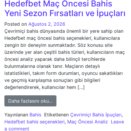
Hedefbet Maç Öncesi Bahis
Yeni Sezon Fırsatları ve İpuçları
Posted on
Ağustos 2, 2026
Çevrimiçi bahis dünyasında önemli bir yere sahip olan
Hedefbet maç öncesi bahis seçenekleri, kullanıcılara
zengin bir deneyim sunmaktadır. Söz konusu site
üzerinde yer alan çeşitli bahis türleri, kullanıcıların maç
öncesi analiz yaparak daha bilinçli tercihlerde
bulunmalarına olanak tanır. Maçların detaylı
istatistikleri, takım form durumları, oyuncu sakatlıkları
ve geçmiş karşılaşma sonuçları gibi bilgileri
değerlendirerek, kullanıcılar hem […]
from Hedefbet Maç Öncesi Bahis Yen
Daha fazlasını oku…
Yayınlanan
Bahis
Etiketlenen
Çevrimiçi Bahis İpuçları
,
Hedefbet bahis seçenekleri
,
Maç Öncesi Analiz
Leave
on Hedefbet Maç Öncesi Bahis Yeni Sezon Fırsa
a comment