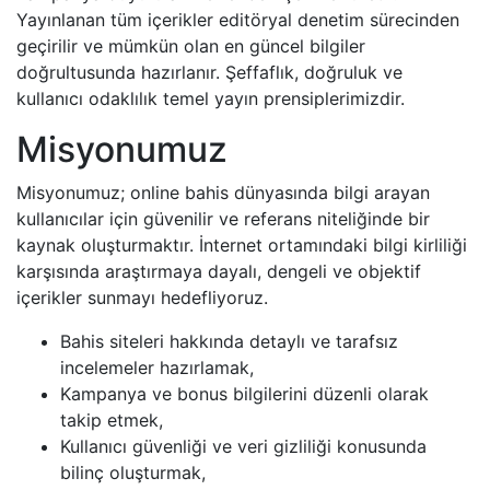
Yayınlanan tüm içerikler editöryal denetim sürecinden
geçirilir ve mümkün olan en güncel bilgiler
doğrultusunda hazırlanır. Şeffaflık, doğruluk ve
kullanıcı odaklılık temel yayın prensiplerimizdir.
Misyonumuz
Misyonumuz; online bahis dünyasında bilgi arayan
kullanıcılar için güvenilir ve referans niteliğinde bir
kaynak oluşturmaktır. İnternet ortamındaki bilgi kirliliği
karşısında araştırmaya dayalı, dengeli ve objektif
içerikler sunmayı hedefliyoruz.
Bahis siteleri hakkında detaylı ve tarafsız
incelemeler hazırlamak,
Kampanya ve bonus bilgilerini düzenli olarak
takip etmek,
Kullanıcı güvenliği ve veri gizliliği konusunda
bilinç oluşturmak,