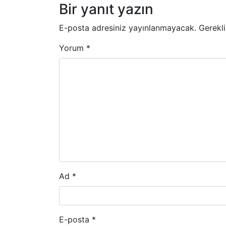
Bir yanıt yazın
E-posta adresiniz yayınlanmayacak.
Gerekli
Yorum
*
Ad
*
E-posta
*