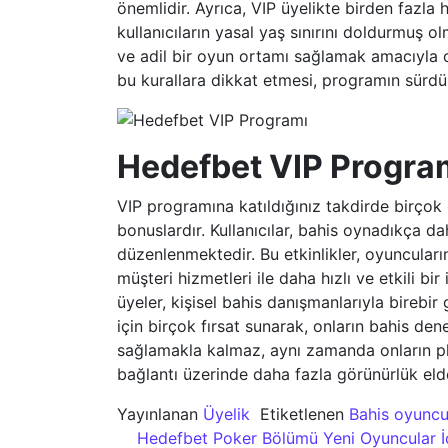
önemlidir. Ayrıca, VIP üyelikte birden fazla h
kullanıcıların yasal yaş sınırını doldurmuş 
ve adil bir oyun ortamı sağlamak amacıyla olu
bu kurallara dikkat etmesi, programın sürdürül
Hedefbet VIP Program
VIP programına katıldığınız takdirde birçok 
bonuslardır. Kullanıcılar, bahis oynadıkça da
düzenlenmektedir. Bu etkinlikler, oyuncuları
müşteri hizmetleri ile daha hızlı ve etkili b
üyeler, kişisel bahis danışmanlarıyla birebi
için birçok fırsat sunarak, onların bahis de
sağlamakla kalmaz, aynı zamanda onların plat
bağlantı üzerinde daha fazla görünürlük elde 
Yayınlanan
Üyelik
Etiketlenen
Bahis oyuncul
Yazı dolaşımı
Hedefbet Poker Bölümü Yeni Oyuncular İçi