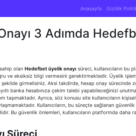
Anasayfa
Gizlilik Polit
Onayı 3 Adımda Hedefb
 sahip olan
Hedefbet üyelik onayı
süreci, kullanıcıların bu p
ğru ve eksiksiz bilgi vermesini gerektirmektedir. Üyelik işlemle
r şekilde girmelisiniz. Aksi takdirde, hesap onay sürecinde z
kayıtlı banka hesabınıza çekim talebi yapabileceğinizi unutm
m taşımaktadır. Ayrıca, söz konusu site kullanıcıların kişisel
ylaşmamaktadır. Kullanıcıların, bu süreçte sağlanan güvenlik
r. Bu güvenlik önlemleri, kullanıcıların platformda daha ra
ı Süreci