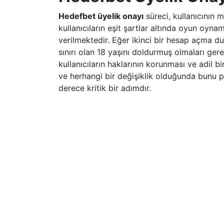
Hedefbet üyelik onayı
süreci, kullanıcının m
kullanıcıların eşit şartlar altında oyun oyn
verilmektedir. Eğer ikinci bir hesap açma dur
sınırı olan 18 yaşını doldurmuş olmaları ger
kullanıcıların haklarının korunması ve adil b
ve herhangi bir değişiklik olduğunda bunu pl
derece kritik bir adımdır.