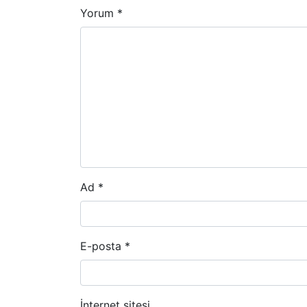
Yorum
*
Ad
*
E-posta
*
İnternet sitesi