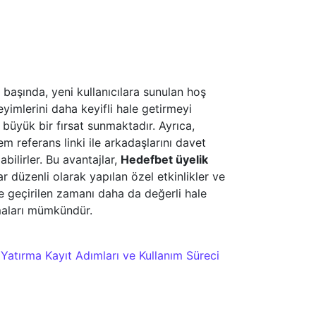
başında, yeni kullanıcılara sunulan hoş
imlerini daha keyifli hale getirmeyi
 büyük bir fırsat sunmaktadır. Ayrıca,
m referans linki ile arkadaşlarını davet
bilirler. Bu avantajlar,
Hedefbet üyelik
ar düzenli olarak yapılan özel etkinlikler ve
nde geçirilen zamanı daha da değerli hale
amaları mümkündür.
 Yatırma Kayıt Adımları ve Kullanım Süreci