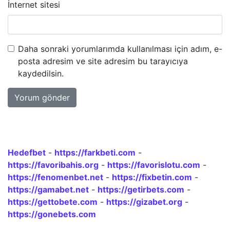
İnternet sitesi
Daha sonraki yorumlarımda kullanılması için adım, e-
posta adresim ve site adresim bu tarayıcıya
kaydedilsin.
Hedefbet
-
https://farkbeti.com
-
https://favoribahis.org
-
https://favorislotu.com
-
https://fenomenbet.net
-
https://fixbetin.com
-
https://gamabet.net
-
https://getirbets.com
-
https://gettobete.com
-
https://gizabet.org
-
https://gonebets.com