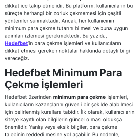
dikkatlice takip etmelidir. Bu platform, kullanıcıların bu
süreçte herhangi bir zorluk çekmemesi için çeşitli
yöntemler sunmaktadır. Ancak, her kullanıcının
minimum para çekme tutarını bilmesi ve buna uygun
adımları izlemesi gerekmektedir. Bu yazıda,
Hedefbet
‘in para çekme işlemleri ve kullanıcıların
dikkat etmesi gereken noktalar hakkında detaylı bilgi
vereceğiz.
Hedefbet Minimum Para
Çekme İşlemleri
Hedefbet üzerinden
minimum para çekme
işlemleri,
kullanıcıların kazançlarını güvenli bir şekilde alabilmesi
için belirlenmiş kurallara tabidir. İlk olarak, kullanıcıların
siteye kayıtlı olan bilgilerin güncel olması oldukça
önemlidir. Yanlış veya eksik bilgiler, para çekme
talebinin reddedilmesine yol açabilir. Bu nedenle,