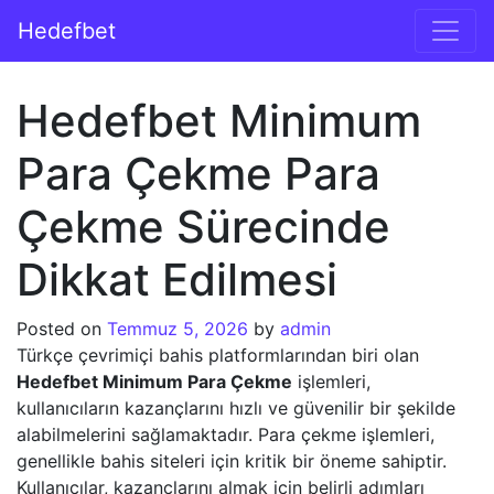
İçeriğe geç
Hedefbet
Ana gezinti
Hedefbet Minimum
Para Çekme Para
Çekme Sürecinde
Dikkat Edilmesi
Posted on
Temmuz 5, 2026
by
admin
Türkçe çevrimiçi bahis platformlarından biri olan
Hedefbet Minimum Para Çekme
işlemleri,
kullanıcıların kazançlarını hızlı ve güvenilir bir şekilde
alabilmelerini sağlamaktadır. Para çekme işlemleri,
genellikle bahis siteleri için kritik bir öneme sahiptir.
Kullanıcılar, kazançlarını almak için belirli adımları