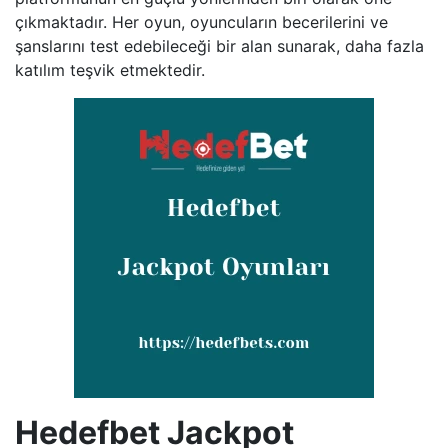
çıkmaktadır. Her oyun, oyuncuların becerilerini ve
şanslarını test edebileceği bir alan sunarak, daha fazla
katılım teşvik etmektedir.
Hedefbet Jackpot