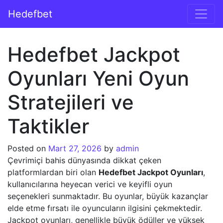
İçeriğe geç
Hedefbet
Ana gezinti
Hedefbet Jackpot
Oyunları Yeni Oyun
Stratejileri ve
Taktikler
Posted on
Mart 27, 2026
by
admin
Çevrimiçi bahis dünyasında dikkat çeken
platformlardan biri olan
Hedefbet Jackpot Oyunları
,
kullanıcılarına heyecan verici ve keyifli oyun
seçenekleri sunmaktadır. Bu oyunlar, büyük kazançlar
elde etme fırsatı ile oyuncuların ilgisini çekmektedir.
Jackpot oyunları, genellikle büyük ödüller ve yüksek